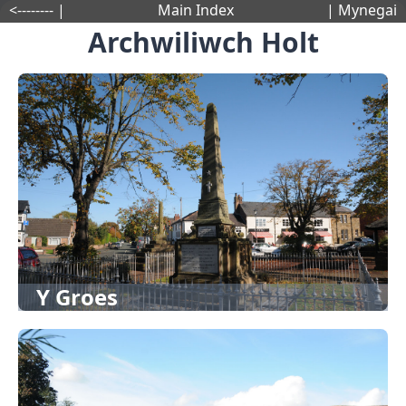
<-------- |
Main Index
| Mynegai
Archwiliwch Holt
Y Groes