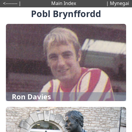
<-------- |
Main Index
| Mynegai
Pobl Brynffordd
Ron Davies