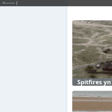
<-------- |
Spitfires yn