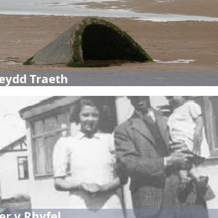
eydd Traeth
r y Rhyfel