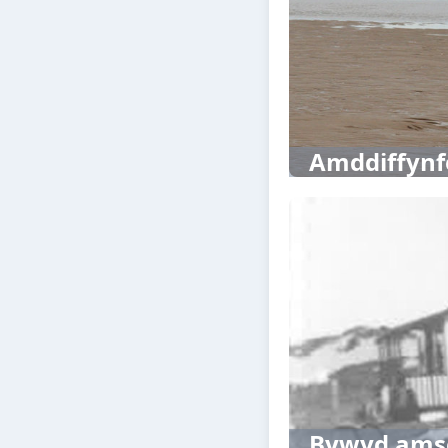
Amddiffynf
Bywyd amse