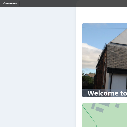
<-------- |
Welcome to