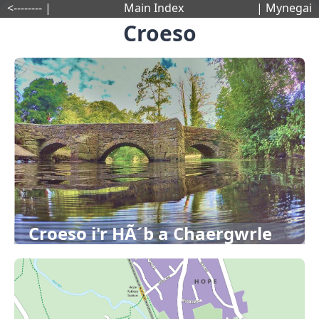
<-------- |
Main Index
| Mynegai
Croeso
Croeso i'r HÃ´b a Chaergwrle