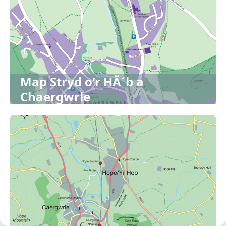
Map Stryd o'r HÃ´b a
Chaergwrle