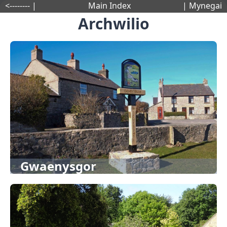
<-------- |
Main Index
| Mynegai
Archwilio
Gwaenysgor