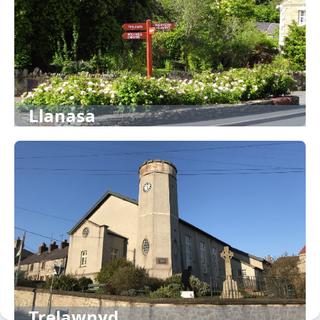
Llanasa
Trelawnyd