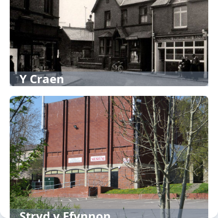
Y Craen
Stryd y Ffynnon