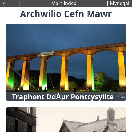
<-------- |
Main Index
| Mynegai
Archwilio Cefn Mawr
Traphont DdÅµr Pontcysyllte