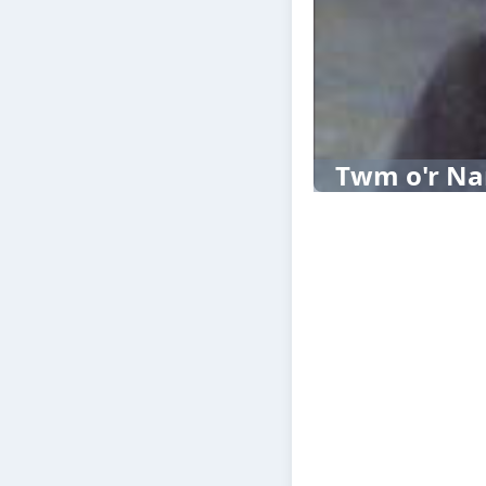
Twm o'r Na