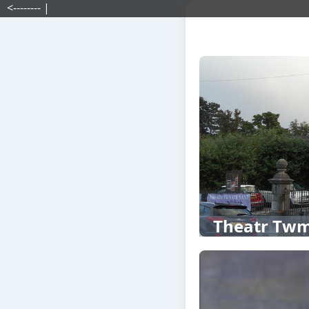
<-------- |
Theatr Twm