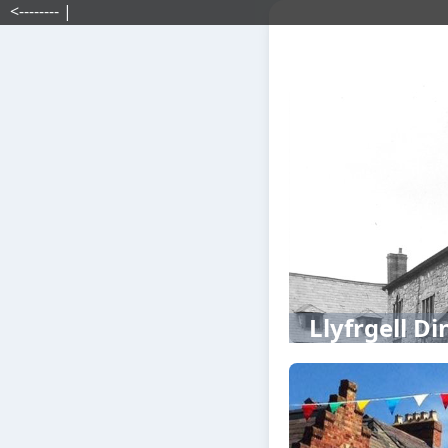
<-------- |
Llyfrgell D