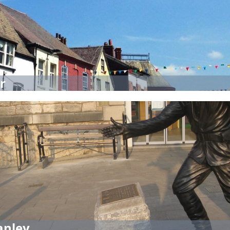
r
anley