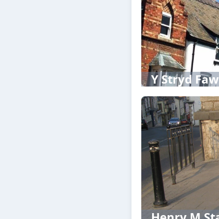
Y Stryd Faw
Henry M St